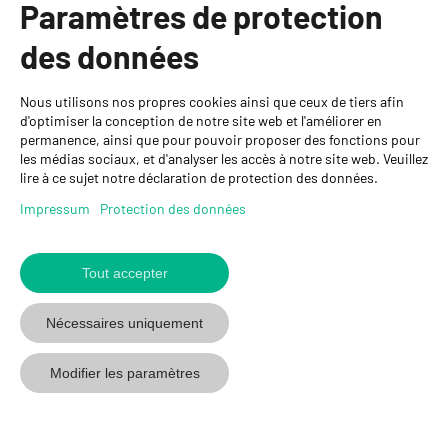
Paramètres de protection
Informations
des données
Personnes de contact
Nous utilisons nos propres cookies ainsi que ceux de tiers afin
GYSO SA
d'optimiser la conception de notre site web et l'améliorer en
permanence, ainsi que pour pouvoir proposer des fonctions pour
Succursale Crissier
les médias sociaux, et d'analyser les accès à notre site web. Veuillez
Chemin de Closalet 20
lire à ce sujet notre déclaration de protection des données.
1023 Crissier
+41 21 637 70 90
Impressum
Protection des données
crissier@gyso.ch
www.gyso.ch
Tout accepter
Retour
au
suivez
suivez
suivez
Nécessaires uniquement
début
GYSO
GYSO
GYSO
sur
sur
sur
Modifier les paramètres
Youtube
Youtube
Linkedin
© 2026 GYSO SA