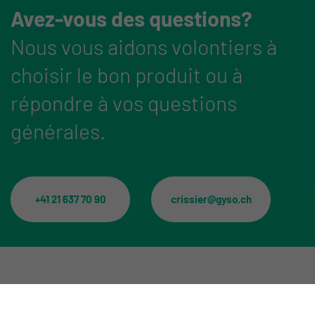
Avez-vous des questions?
Nous vous aidons volontiers à
choisir le bon produit ou à
répondre à vos questions
générales.
+41 21 637 70 90
crissier@gyso.ch
Catégories