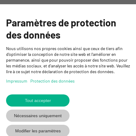
Catégories
Paramètres de protection
Informations
des données
Personnes de contact
Nous utilisons nos propres cookies ainsi que ceux de tiers afin
GYSO SA
d'optimiser la conception de notre site web et l'améliorer en
permanence, ainsi que pour pouvoir proposer des fonctions pour
Succursale Crissier
les médias sociaux, et d'analyser les accès à notre site web. Veuillez
Chemin de Closalet 20
lire à ce sujet notre déclaration de protection des données.
1023 Crissier
+41 21 637 70 90
Impressum
Protection des données
crissier@gyso.ch
www.gyso.ch
Tout accepter
Retour
au
suivez
suivez
suivez
Nécessaires uniquement
début
GYSO
GYSO
GYSO
sur
sur
sur
Modifier les paramètres
Youtube
Youtube
Linkedin