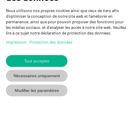
Personnes de contact
Nous utilisons nos propres cookies ainsi que ceux de tiers afin
GYSO SA
d'optimiser la conception de notre site web et l'améliorer en
permanence, ainsi que pour pouvoir proposer des fonctions pour
Succursale Crissier
les médias sociaux, et d'analyser les accès à notre site web. Veuillez
Chemin de Closalet 20
lire à ce sujet notre déclaration de protection des données.
1023 Crissier
+41 21 637 70 90
Impressum
Protection des données
crissier@gyso.ch
www.gyso.ch
Tout accepter
Retour
au
suivez
suivez
suivez
Nécessaires uniquement
début
GYSO
GYSO
GYSO
sur
sur
sur
Modifier les paramètres
Youtube
Youtube
Linkedin
© 2026 GYSO SA
Code de
Protection des
Impressum
CGV
conduite
données