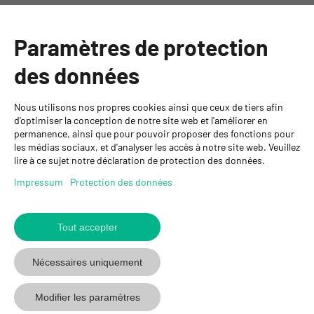
Catégories
Paramètres de protection
Informations
des données
Personnes de contact
Nous utilisons nos propres cookies ainsi que ceux de tiers afin
GYSO SA
d'optimiser la conception de notre site web et l'améliorer en
permanence, ainsi que pour pouvoir proposer des fonctions pour
Succursale Crissier
les médias sociaux, et d'analyser les accès à notre site web. Veuillez
Chemin de Closalet 20
lire à ce sujet notre déclaration de protection des données.
1023 Crissier
+41 21 637 70 90
Impressum
Protection des données
crissier@gyso.ch
www.gyso.ch
Tout accepter
Retour
au
suivez
suivez
suivez
Nécessaires uniquement
début
GYSO
GYSO
GYSO
sur
sur
sur
Modifier les paramètres
Youtube
Youtube
Linkedin