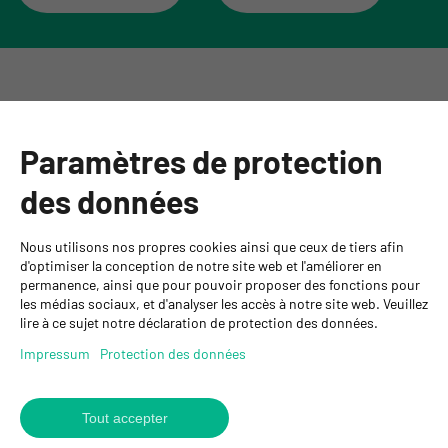
Catégories
Paramètres de protection
Informations
des données
Personnes de contact
Nous utilisons nos propres cookies ainsi que ceux de tiers afin
GYSO SA
d'optimiser la conception de notre site web et l'améliorer en
permanence, ainsi que pour pouvoir proposer des fonctions pour
Succursale Crissier
les médias sociaux, et d'analyser les accès à notre site web. Veuillez
Chemin de Closalet 20
lire à ce sujet notre déclaration de protection des données.
1023 Crissier
+41 21 637 70 90
Impressum
Protection des données
crissier@gyso.ch
www.gyso.ch
Tout accepter
Retour