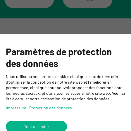
Catégories
Paramètres de protection
Informations
des données
Personnes de contact
Nous utilisons nos propres cookies ainsi que ceux de tiers afin
GYSO SA
d'optimiser la conception de notre site web et l'améliorer en
permanence, ainsi que pour pouvoir proposer des fonctions pour
Succursale Crissier
les médias sociaux, et d'analyser les accès à notre site web. Veuillez
Chemin de Closalet 20
lire à ce sujet notre déclaration de protection des données.
1023 Crissier
+41 21 637 70 90
Impressum
Protection des données
crissier@gyso.ch
www.gyso.ch
Tout accepter