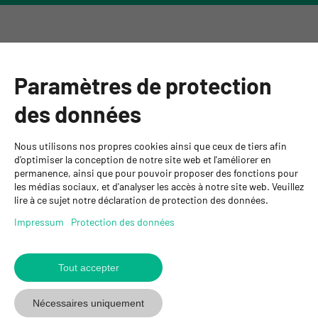
Catégories
Paramètres de protection
Informations
des données
Personnes de contact
Nous utilisons nos propres cookies ainsi que ceux de tiers afin
GYSO SA
d'optimiser la conception de notre site web et l'améliorer en
permanence, ainsi que pour pouvoir proposer des fonctions pour
Succursale Crissier
les médias sociaux, et d'analyser les accès à notre site web. Veuillez
Chemin de Closalet 20
lire à ce sujet notre déclaration de protection des données.
1023 Crissier
+41 21 637 70 90
Impressum
Protection des données
crissier@gyso.ch
www.gyso.ch
Tout accepter
Retour
au
suivez
suivez
suivez
Nécessaires uniquement
début
GYSO
GYSO
GYSO