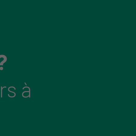
?
rs à