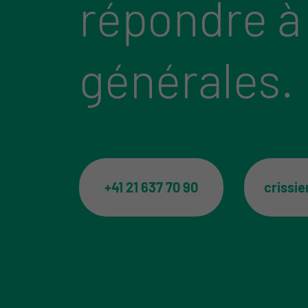
répondre à
générales.
+41 21 637 70 90
crissi