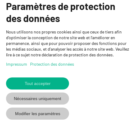
Paramètres de protection
Informations
des données
Personnes de contact
Nous utilisons nos propres cookies ainsi que ceux de tiers afin
GYSO SA
d'optimiser la conception de notre site web et l'améliorer en
permanence, ainsi que pour pouvoir proposer des fonctions pour
Succursale Crissier
les médias sociaux, et d'analyser les accès à notre site web. Veuillez
Chemin de Closalet 20
lire à ce sujet notre déclaration de protection des données.
1023 Crissier
+41 21 637 70 90
Impressum
Protection des données
crissier@gyso.ch
www.gyso.ch
Tout accepter
Retour
au
suivez
suivez
suivez
Nécessaires uniquement
début
GYSO
GYSO
GYSO
sur
sur
sur
Modifier les paramètres
Youtube
Youtube
Linkedin
© 2026 GYSO SA