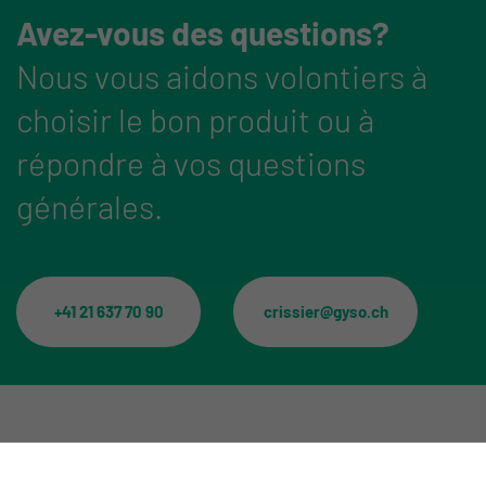
Avez-vous des questions?
Nous vous aidons volontiers à
choisir le bon produit ou à
répondre à vos questions
générales.
+41 21 637 70 90
crissier@gyso.ch
Catégories