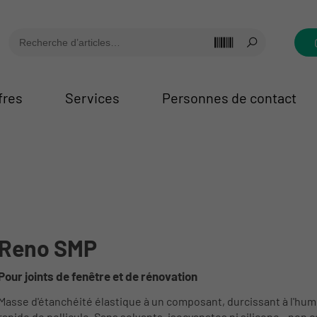
fres
Services
Personnes de contact
Reno SMP
Pour joints de fenêtre et de rénovation
Masse d'étanchéité élastique à un composant, durcissant à l'humid
rapide de pellicule. Sans solvants, isocyanates ni silicone - non