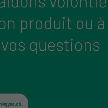
aidons volontie
bon produit ou à
 vos questions
er@gyso.ch