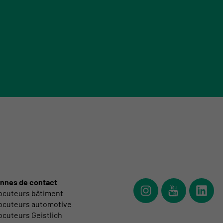
nnes de contact
locuteurs bâtiment
suivez
suivez
suive
locuteurs automotive
GYSO
GYSO
GYSO
ocuteurs Geistlich
sur
sur
sur