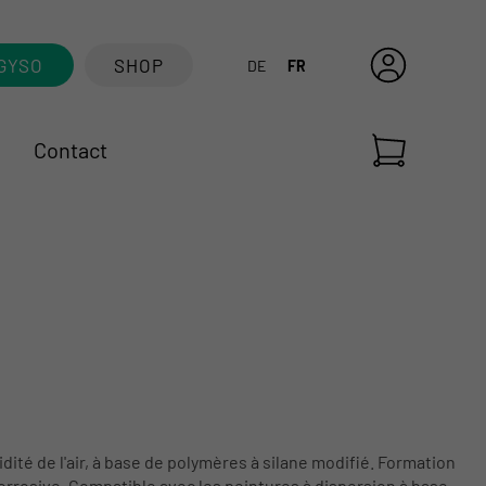
GYSO
SHOP
DE
FR
Contact
ité de l'air, à base de polymères à silane modifié. Formation
 corrosive. Compatible avec les peintures à dispersion à base