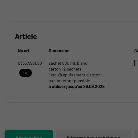
Article
No art.
Dimension
C
0355.9991.90
sachet 600 ml, blanc
carton 12 sachets
LIQ
jusqu’à épuisement du stock
aucun retour possible
à utiliser jusqu'au 29.09.2026
Accessoires
Informations techniques