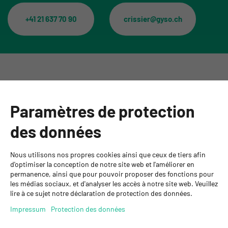
+41 21 637 70 90
crissier@gyso.ch
Catégories
Paramètres de protection
Informations
des données
Personnes de contact
Nous utilisons nos propres cookies ainsi que ceux de tiers afin
GYSO SA
d'optimiser la conception de notre site web et l'améliorer en
permanence, ainsi que pour pouvoir proposer des fonctions pour
Succursale Crissier
les médias sociaux, et d'analyser les accès à notre site web. Veuillez
Chemin de Closalet 20
lire à ce sujet notre déclaration de protection des données.
1023 Crissier
+41 21 637 70 90
Impressum
Protection des données
crissier@gyso.ch