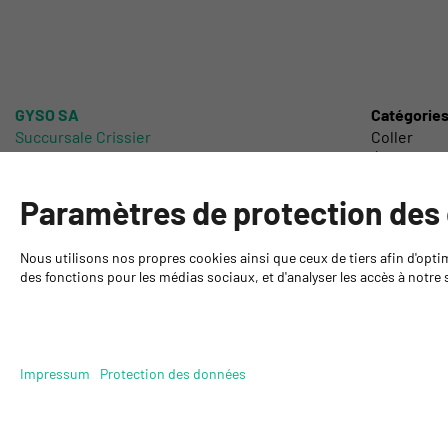
GYSO SA
Catégorie
Succursale Crissier
Coller
Chemin de Closalet 20
Étancher
1023 Crissier
Protéger
+41 21 637 70 90
Poncer
Paramètres de protection des
crissier@gyso.ch
Laquer et P
www.gyso.ch
Produits t
Nous utilisons nos propres cookies ainsi que ceux de tiers afin d'opti
Outillage 
des fonctions pour les médias sociaux, et d'analyser les accès à notre s
DIY
Impressum
Protection des données