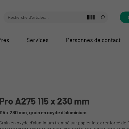
fres
Services
Personnes de contact
Pro A275 115 x 230 mm
115 x 230 mm, grain en oxyde d'aluminium
Grain en oxyde d’aluminium trempé sur papier latex renforcé de 
encrassement précoce et avec une durée de vie plus longue que 