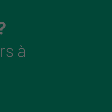
?
rs à