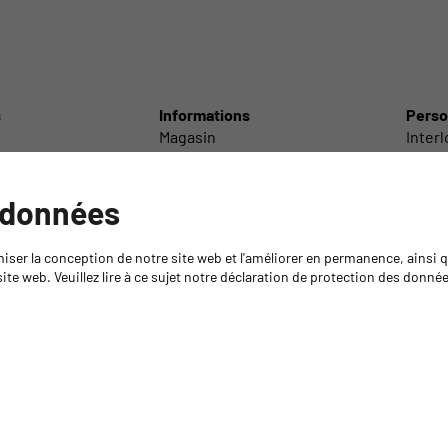
s
Informations
Perso
Magasin
Inter
Centre de découpe
Inter
Laboratoire technique
Interl
Service de livraison
Inter
 données
olir
GYSO Tour
Servi
echno-chimiques
Recommandations sur les colles
Succur
miser la conception de notre site web et l'améliorer en permanence, ainsi
/ Accessoires
Médiathèque
Direct
ite web. Veuillez lire à ce sujet notre déclaration de protection des donné
Retour de marchandises
Formations
Formation Isocyanates