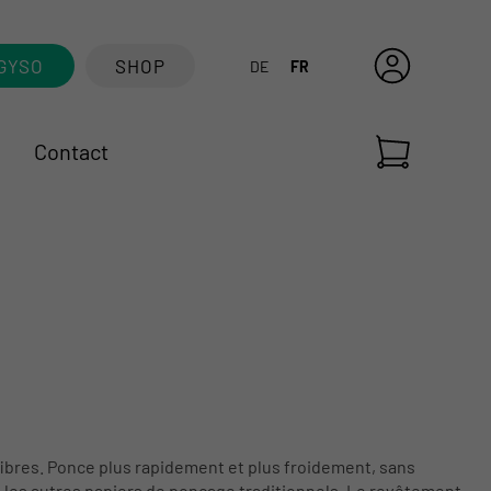
GYSO
SHOP
DE
FR
Contact
fibres. Ponce plus rapidement et plus froidement, sans
les autres papiers de ponçage traditionnels. Le revêtement