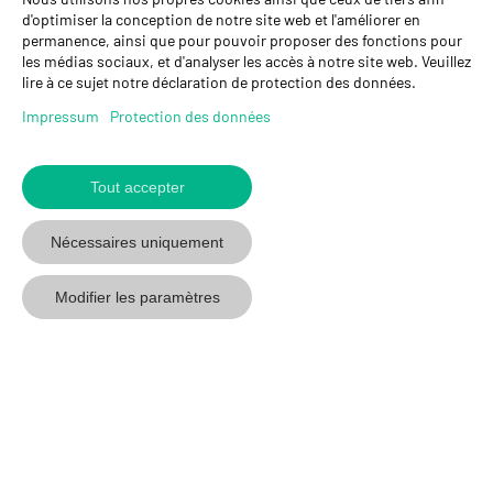
GYSO SA
d'optimiser la conception de notre site web et l'améliorer en
permanence, ainsi que pour pouvoir proposer des fonctions pour
Succursale Crissier
les médias sociaux, et d'analyser les accès à notre site web. Veuillez
Chemin de Closalet 20
lire à ce sujet notre déclaration de protection des données.
1023 Crissier
+41 21 637 70 90
Impressum
Protection des données
crissier@gyso.ch
www.gyso.ch
Tout accepter
Retour
au
suivez
suivez
suivez
Nécessaires uniquement
début
GYSO
GYSO
GYSO
sur
sur
sur
Modifier les paramètres
Youtube
Youtube
Linkedin
© 2026 GYSO SA
Code de
Protection des
Impressum
CGV
conduite
données