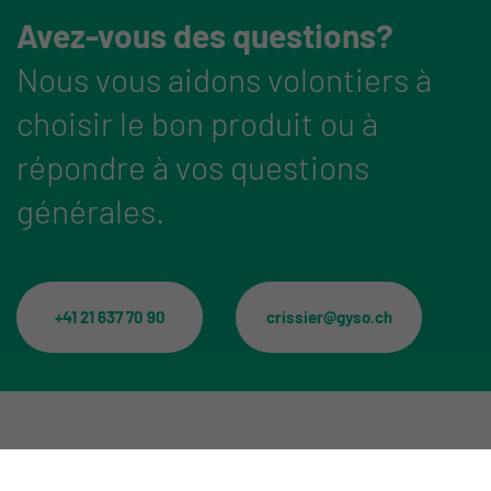
Avez-vous des questions?
Nous vous aidons volontiers à
choisir le bon produit ou à
répondre à vos questions
générales.
+41 21 637 70 90
crissier@gyso.ch
Catégories