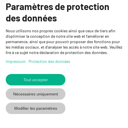
Paramètres de protection
Informations
des données
Personnes de contact
Nous utilisons nos propres cookies ainsi que ceux de tiers afin
GYSO SA
d'optimiser la conception de notre site web et l'améliorer en
permanence, ainsi que pour pouvoir proposer des fonctions pour
Succursale Crissier
les médias sociaux, et d'analyser les accès à notre site web. Veuillez
Chemin de Closalet 20
lire à ce sujet notre déclaration de protection des données.
1023 Crissier
+41 21 637 70 90
Impressum
Protection des données
crissier@gyso.ch
www.gyso.ch
Tout accepter
Retour
au
suivez
suivez
suivez
Nécessaires uniquement
début
GYSO
GYSO
GYSO
sur
sur
sur
Modifier les paramètres
Youtube
Youtube
Linkedin
© 2026 GYSO SA