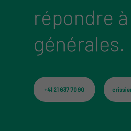
répondre à
générales.
+41 21 637 70 90
crissi