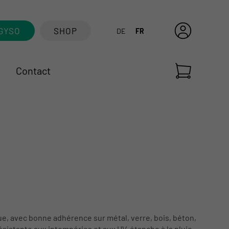
GYSO
SHOP
DE
FR
Contact
e, avec bonne adhérence sur métal, verre, bois, béton,
ésistante aux intempéries et aux UV, étanche à la pluie