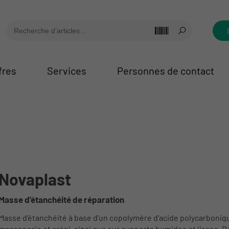
fres
Services
Personnes de contact
Novaplast
Masse d'étanchéité de réparation
Masse d'étanchéité à base d'un copolymère d'acide polycarboniqu
maçonnerie et crépi, ainsi que sur supports humides et lisses. R