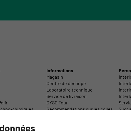
s
Informations
Perso
Magasin
Inter
Centre de découpe
Inter
Laboratoire technique
Interl
Service de livraison
Inter
olir
GYSO Tour
Servi
echno-chimiques
Recommandations sur les colles
Succur
/ Accessoires
Médiathèque
Direct
Retour de marchandises
 données
Formations