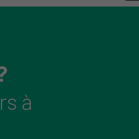
?
rs à