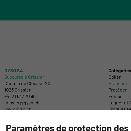
GYSO SA
Catégorie
Succursale Crissier
Coller
Chemin de Closalet 20
Étancher
1023 Crissier
Protéger
+41 21 637 70 90
Poncer
crissier@gyso.ch
Laquer et P
www.gyso.ch
Produits t
Outillage 
DIY
Paramètres de protection des