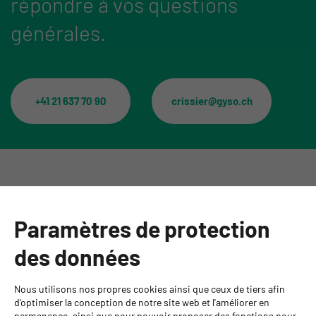
répondre à vos questions
générales.
+41 21 637 70 90
crissier@gyso.ch
Catégories
Paramètres de protection
Informations
des données
Personnes de contact
Nous utilisons nos propres cookies ainsi que ceux de tiers afin
GYSO SA
d'optimiser la conception de notre site web et l'améliorer en
permanence, ainsi que pour pouvoir proposer des fonctions pour