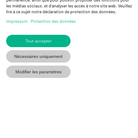
Succursale Crissier
les médias sociaux, et d'analyser les accès à notre site web. Veuillez
Chemin de Closalet 20
lire à ce sujet notre déclaration de protection des données.
1023 Crissier
+41 21 637 70 90
Impressum
Protection des données
crissier@gyso.ch
www.gyso.ch
Tout accepter
Retour
au
suivez
suivez
suivez
Nécessaires uniquement
début
GYSO
GYSO
GYSO
sur
sur
sur
Modifier les paramètres
Youtube
Youtube
Linkedin
© 2026 GYSO SA
Code de
Protection des
Impressum
CGV
conduite
données