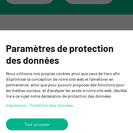
Catégories
Paramètres de protection
Informations
des données
Personnes de contact
Nous utilisons nos propres cookies ainsi que ceux de tiers afin
GYSO SA
d'optimiser la conception de notre site web et l'améliorer en
permanence, ainsi que pour pouvoir proposer des fonctions pour
Succursale Crissier
les médias sociaux, et d'analyser les accès à notre site web. Veuillez
Chemin de Closalet 20
lire à ce sujet notre déclaration de protection des données.
1023 Crissier
+41 21 637 70 90
Impressum
Protection des données
crissier@gyso.ch
www.gyso.ch
Tout accepter
Retour