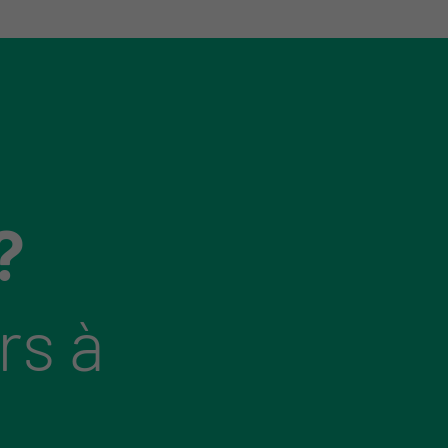
?
rs à