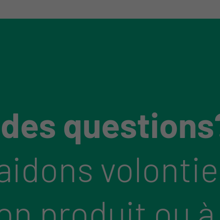
 des questions
aidons volontie
bon produit ou à