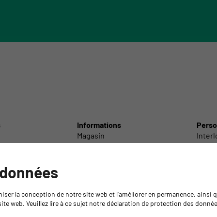
s
Informations
Perso
Magasin
Inter
Centre de découpe
Inter
Laboratoire technique
Interl
Service de livraison
Inter
 données
olir
GYSO Tour
Servi
echno-chimiques
Recommandations sur les colles
Succur
miser la conception de notre site web et l'améliorer en permanence, ainsi
/ Accessoires
Médiathèque
Direct
ite web. Veuillez lire à ce sujet notre déclaration de protection des donné
Retour de marchandises