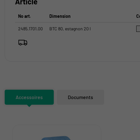
Article
No art.
Dimension
C
2485.1701.00
BTC 80, estagnon 20 l
Accessoires
Documents