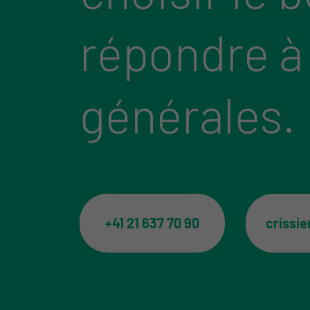
répondre à
générales.
+41 21 637 70 90
crissi