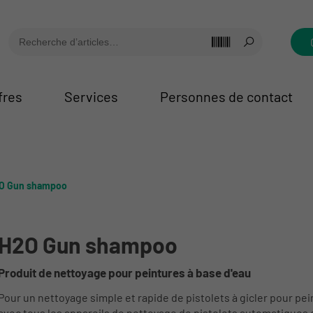
fres
Services
Personnes de contact
O Gun shampoo
H2O Gun shampoo
Produit de nettoyage pour peintures à base d'eau
Pour un nettoyage simple et rapide de pistolets à gicler pour pei
avec tous les appareils de nettoyage de pistolets automatiques