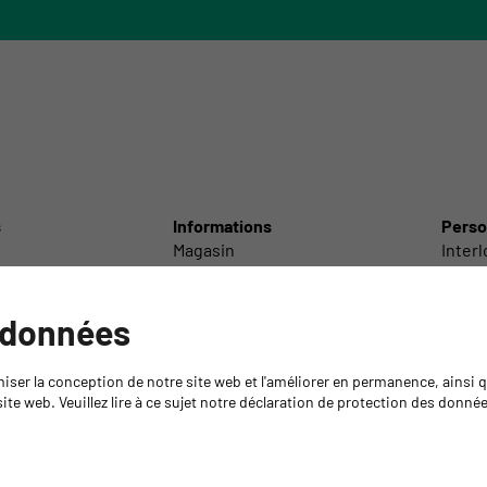
s
Informations
Perso
Magasin
Inter
Centre de découpe
Inter
Laboratoire technique
Interl
Service de livraison
Inter
 données
olir
GYSO Tour
Servi
echno-chimiques
Recommandations sur les colles
Succur
miser la conception de notre site web et l'améliorer en permanence, ainsi
/ Accessoires
Médiathèque
Direct
ite web. Veuillez lire à ce sujet notre déclaration de protection des donné
Retour de marchandises
Formations
Formation Isocyanates