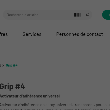
fres
Services
Personnes de contact
d
Grip #4
Grip #4
Activateur d'adhérence universel
Activateur d’adhérence en spray universel, transparent, pour alum
sur acier brut, galvanisé ou zingué, aluminium (jantes), couches