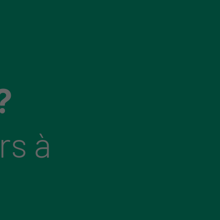
?
rs à