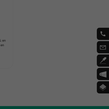
% en
 en