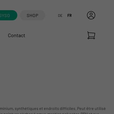
GYSO
SHOP
DE
FR
Contact
inium, synthétiques et endroits difficiles. Peut être utilisé
 de peinture sèches à cœur, mastics polyester, PRV et sur