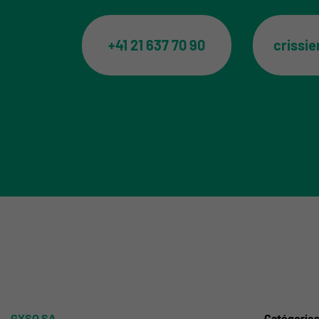
+41 21 637 70 90
crissi
GYSO SA
Catégorie