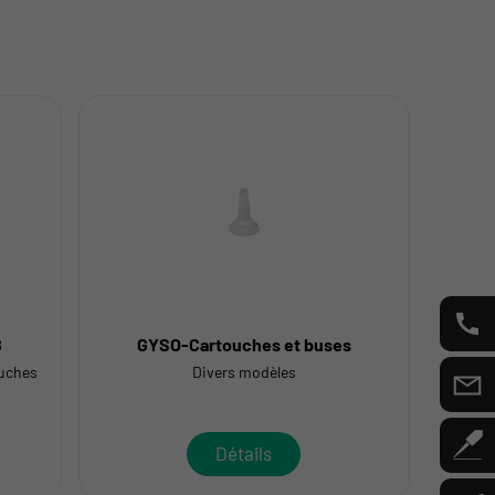
8
GYSO-Cartouches et buses
G
ouches
Divers modèles
Détails