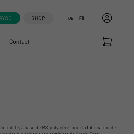
GYSO
SHOP
DE
FR
Contact
uctibilité, à base de MS-polymère, pour la fabrication de
avec double airbag avec certificat de Crash-Test.