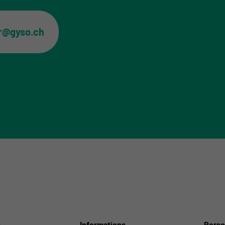
er@gyso.ch
s
Informations
Perso