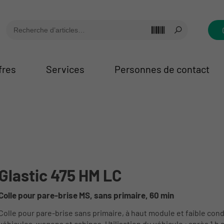
fres
Services
Personnes de contact
Glastic 475 HM LC
Colle pour pare-brise MS, sans primaire, 60 min
Colle pour pare-brise sans primaire, à haut module et faible cond
véhicules, wagons et cabines. Utilisation du véhicule : après 1 h 