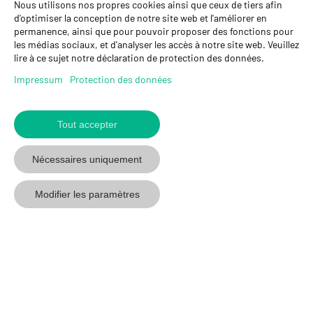
Nous utilisons nos propres cookies ainsi que ceux de tiers afin
GYSO SA
d'optimiser la conception de notre site web et l'améliorer en
permanence, ainsi que pour pouvoir proposer des fonctions pour
Succursale Crissier
les médias sociaux, et d'analyser les accès à notre site web. Veuillez
Chemin de Closalet 20
lire à ce sujet notre déclaration de protection des données.
1023 Crissier
+41 21 637 70 90
Impressum
Protection des données
crissier@gyso.ch
www.gyso.ch
Tout accepter
Retour
au
suivez
suivez
suivez
Nécessaires uniquement
début
GYSO
GYSO
GYSO
sur
sur
sur
Modifier les paramètres
Youtube
Youtube
Linkedin
© 2026 GYSO SA
Code de
Protection des
Impressum
CGV
conduite
données