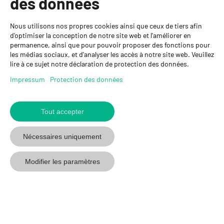
des données
Personnes de contact
Nous utilisons nos propres cookies ainsi que ceux de tiers afin
GYSO SA
d'optimiser la conception de notre site web et l'améliorer en
permanence, ainsi que pour pouvoir proposer des fonctions pour
Succursale Crissier
les médias sociaux, et d'analyser les accès à notre site web. Veuillez
Chemin de Closalet 20
lire à ce sujet notre déclaration de protection des données.
1023 Crissier
+41 21 637 70 90
Impressum
Protection des données
crissier@gyso.ch
www.gyso.ch
Tout accepter
Retour
au
suivez
suivez
suivez
Nécessaires uniquement
début
GYSO
GYSO
GYSO
sur
sur
sur
Modifier les paramètres
Youtube
Youtube
Linkedin
© 2026 GYSO SA
Code de
Protection des
Impressum
CGV
conduite
données