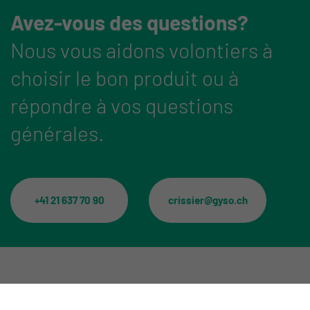
Avez-vous des questions?
Nous vous aidons volontiers à
choisir le bon produit ou à
répondre à vos questions
générales.
+41 21 637 70 90
crissier@gyso.ch
Catégories