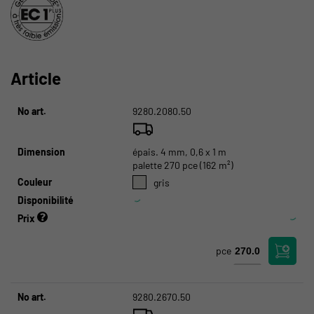
Article
No art.
9280.2080.50
Dimension
épais. 4 mm, 0,6 x 1 m
palette 270 pce (162 m²)
Couleur
gris
Disponibilité
Prix
pce
No art.
9280.2670.50