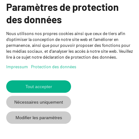
Paramètres de protection
Informations
des données
Personnes de contact
Nous utilisons nos propres cookies ainsi que ceux de tiers afin
GYSO SA
d'optimiser la conception de notre site web et l'améliorer en
permanence, ainsi que pour pouvoir proposer des fonctions pour
Succursale Crissier
les médias sociaux, et d'analyser les accès à notre site web. Veuillez
Chemin de Closalet 20
lire à ce sujet notre déclaration de protection des données.
1023 Crissier
+41 21 637 70 90
Impressum
Protection des données
crissier@gyso.ch
www.gyso.ch
Tout accepter
Retour
au
suivez
suivez
suivez
Nécessaires uniquement
début
GYSO
GYSO
GYSO
sur
sur
sur
Modifier les paramètres
Youtube
Youtube
Linkedin
© 2026 GYSO SA