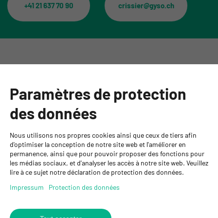
+41 21 637 70 90
crissier@gyso.ch
Catégories
Paramètres de protection
Informations
des données
Personnes de contact
Nous utilisons nos propres cookies ainsi que ceux de tiers afin
GYSO SA
d'optimiser la conception de notre site web et l'améliorer en
permanence, ainsi que pour pouvoir proposer des fonctions pour
Succursale Crissier
les médias sociaux, et d'analyser les accès à notre site web. Veuillez
Chemin de Closalet 20
lire à ce sujet notre déclaration de protection des données.
1023 Crissier
+41 21 637 70 90
Impressum
Protection des données
crissier@gyso.ch
www.gyso.ch