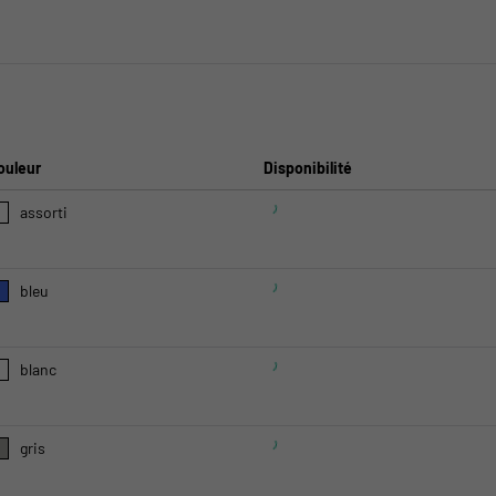
ouleur
Disponibilité
assorti
bleu
blanc
gris