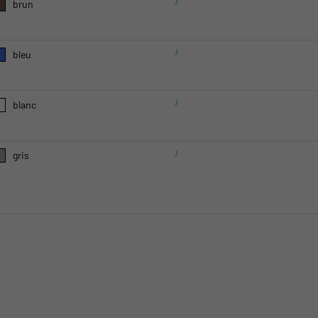
brun
bleu
blanc
gris