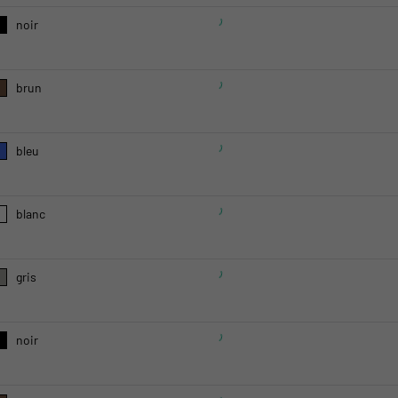
noir
brun
bleu
blanc
gris
noir