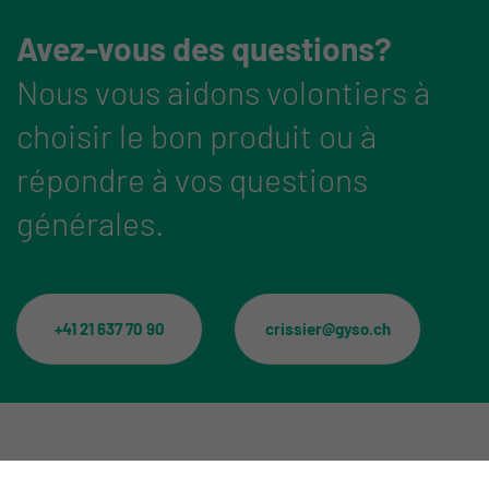
Avez-vous des questions?
Nous vous aidons volontiers à
choisir le bon produit ou à
répondre à vos questions
générales.
+41 21 637 70 90
crissier@gyso.ch