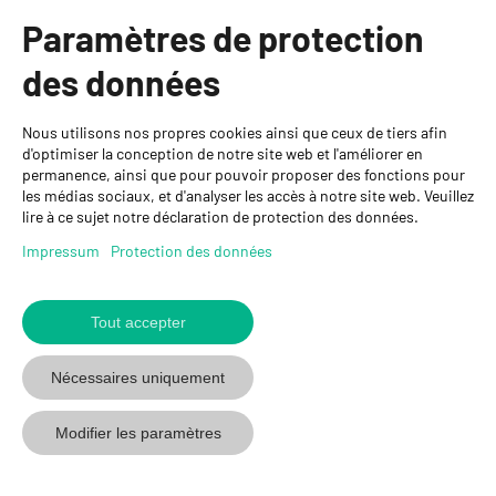
Catégories
Paramètres de protection
Informations
des données
Personnes de contact
Nous utilisons nos propres cookies ainsi que ceux de tiers afin
GYSO SA
d'optimiser la conception de notre site web et l'améliorer en
permanence, ainsi que pour pouvoir proposer des fonctions pour
Succursale Crissier
les médias sociaux, et d'analyser les accès à notre site web. Veuillez
Chemin de Closalet 20
lire à ce sujet notre déclaration de protection des données.
1023 Crissier
+41 21 637 70 90
Impressum
Protection des données
crissier@gyso.ch
www.gyso.ch
Tout accepter
Retour
au
suivez
suivez
suivez
Nécessaires uniquement
début
GYSO
GYSO
GYSO
sur
sur
sur
Modifier les paramètres
Youtube
Youtube
Linkedin