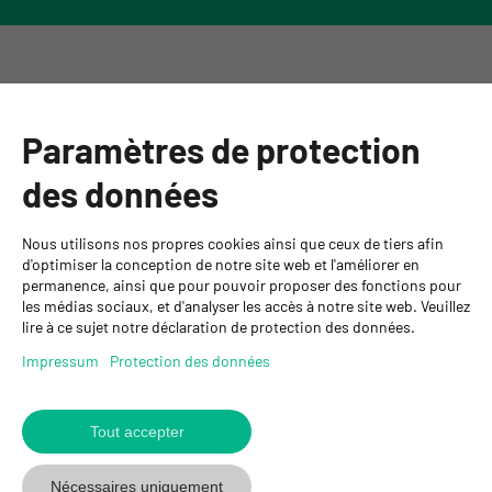
Catégories
Paramètres de protection
Informations
des données
Personnes de contact
Nous utilisons nos propres cookies ainsi que ceux de tiers afin
GYSO SA
d'optimiser la conception de notre site web et l'améliorer en
permanence, ainsi que pour pouvoir proposer des fonctions pour
Succursale Crissier
les médias sociaux, et d'analyser les accès à notre site web. Veuillez
Chemin de Closalet 20
lire à ce sujet notre déclaration de protection des données.
1023 Crissier
+41 21 637 70 90
Impressum
Protection des données
crissier@gyso.ch
www.gyso.ch
Tout accepter
Retour
au
suivez
suivez
suivez
Nécessaires uniquement