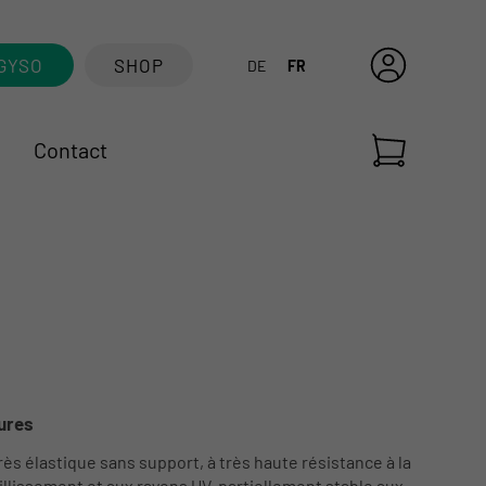
GYSO
SHOP
DE
FR
Contact
ures
ès élastique sans support, à très haute résistance à la
illissement et aux rayons UV, partiellement stable aux