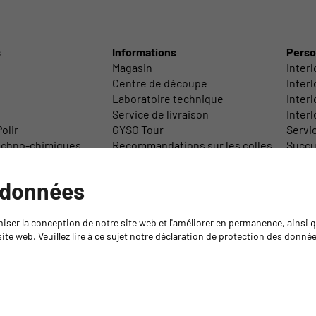
s
Informations
Perso
Magasin
Inter
Centre de découpe
Inter
Laboratoire technique
Interl
Service de livraison
Inter
olir
GYSO Tour
Servi
echno-chimiques
Recommandations sur les colles
Succur
/ Accessoires
Médiathèque
Direct
Retour de marchandises
 données
Formations
Formation Isocyanates
miser la conception de notre site web et l'améliorer en permanence, ainsi
ite web. Veuillez lire à ce sujet notre déclaration de protection des donné
Code de conduite
Protecti