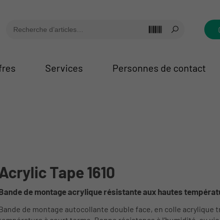
fres
Services
Personnes de contact
Acrylic Tape 1610
Bande de montage acrylique résistante aux hautes températ
Bande de montage autocollante double face, en colle acrylique tr
température à court terme. Bonne résistance à l’humidité, au vie