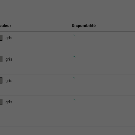
ouleur
Disponibilité
gris
gris
gris
gris