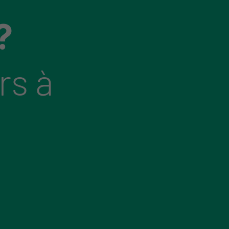
?
rs à