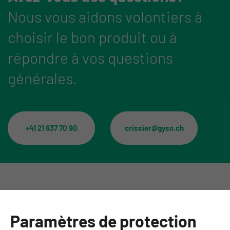
Nous vous aidons volontiers à
choisir le bon produit ou à
répondre à vos questions
générales.
+41 21 637 70 90
crissier@gyso.ch
Catégories
Paramètres de protection
Informations