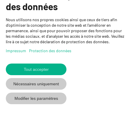
des données
Personnes de contact
Nous utilisons nos propres cookies ainsi que ceux de tiers afin
GYSO SA
d'optimiser la conception de notre site web et l'améliorer en
permanence, ainsi que pour pouvoir proposer des fonctions pour
Succursale Crissier
les médias sociaux, et d'analyser les accès à notre site web. Veuillez
Chemin de Closalet 20
lire à ce sujet notre déclaration de protection des données.
1023 Crissier
+41 21 637 70 90
Impressum
Protection des données
crissier@gyso.ch
www.gyso.ch
Tout accepter
Retour
au
suivez
suivez
suivez
Nécessaires uniquement
début
GYSO
GYSO
GYSO
sur
sur
sur
Modifier les paramètres
Youtube
Youtube
Linkedin
© 2026 GYSO SA
Code de
Protection des
Impressum
CGV
conduite
données