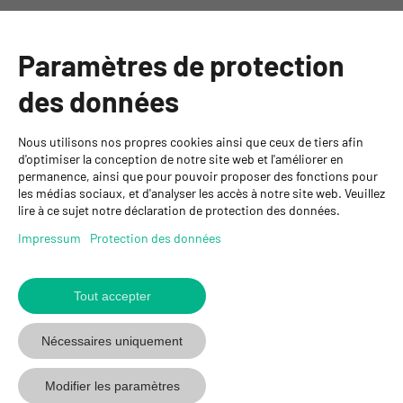
Catégories
Paramètres de protection
Informations
des données
Personnes de contact
Nous utilisons nos propres cookies ainsi que ceux de tiers afin
GYSO SA
d'optimiser la conception de notre site web et l'améliorer en
permanence, ainsi que pour pouvoir proposer des fonctions pour
Succursale Crissier
les médias sociaux, et d'analyser les accès à notre site web. Veuillez
Chemin de Closalet 20
lire à ce sujet notre déclaration de protection des données.
1023 Crissier
+41 21 637 70 90
Impressum
Protection des données
crissier@gyso.ch
www.gyso.ch
Tout accepter
Retour
au
suivez
suivez
suivez
Nécessaires uniquement
début
GYSO
GYSO
GYSO
sur
sur
sur
Modifier les paramètres
Youtube
Youtube
Linkedin