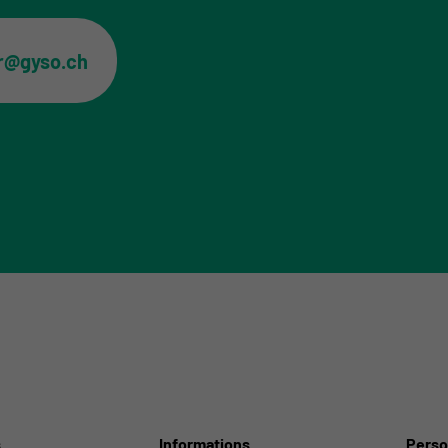
er@gyso.ch
s
Informations
Perso