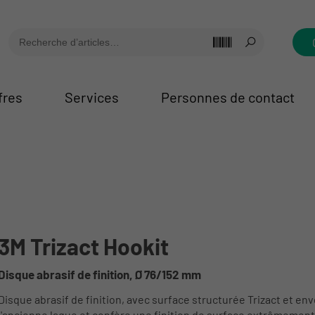
fres
Services
Personnes de contact
3M Trizact Hookit
Disque abrasif de finition, Ø 76/152 mm
Disque abrasif de finition, avec surface structurée Trizact et e
l'ancienne laque et confère une finition de surface extrêmement 