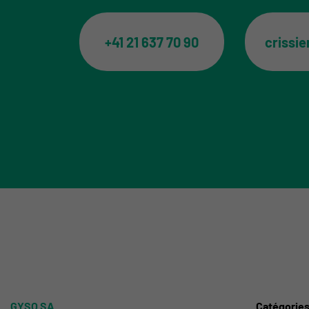
+41 21 637 70 90
crissi
GYSO SA
Catégorie