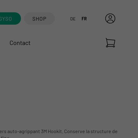
GYSO
SHOP
DE
FR
Contact
nvers auto-agrippant 3M Hookit. Conserve la structure de
fine.