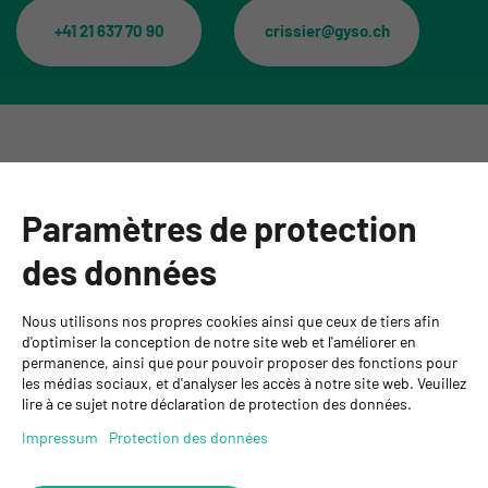
+41 21 637 70 90
crissier@gyso.ch
Catégories
Paramètres de protection
Informations
des données
Personnes de contact
Nous utilisons nos propres cookies ainsi que ceux de tiers afin
GYSO SA
d'optimiser la conception de notre site web et l'améliorer en
permanence, ainsi que pour pouvoir proposer des fonctions pour
Succursale Crissier
les médias sociaux, et d'analyser les accès à notre site web. Veuillez
Chemin de Closalet 20
lire à ce sujet notre déclaration de protection des données.
1023 Crissier
+41 21 637 70 90
Impressum
Protection des données
crissier@gyso.ch
www.gyso.ch