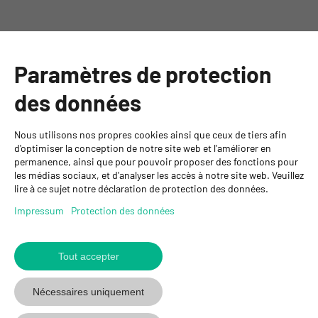
Catégories
Paramètres de protection
Informations
des données
Personnes de contact
Nous utilisons nos propres cookies ainsi que ceux de tiers afin
GYSO SA
d'optimiser la conception de notre site web et l'améliorer en
permanence, ainsi que pour pouvoir proposer des fonctions pour
Succursale Crissier
les médias sociaux, et d'analyser les accès à notre site web. Veuillez
Chemin de Closalet 20
lire à ce sujet notre déclaration de protection des données.
1023 Crissier
+41 21 637 70 90
Impressum
Protection des données
crissier@gyso.ch
www.gyso.ch
Tout accepter
Retour
au
suivez
suivez
suivez
Nécessaires uniquement
début
GYSO
GYSO
GYSO