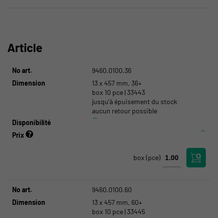
Article
No art.
9460.0100.36
Dimension
13 x 457 mm, 36+
box 10 pce | 33443
jusqu’à épuisement du stock
aucun retour possible
Disponibilité
Prix
box
(pce)
No art.
9460.0100.60
Dimension
13 x 457 mm, 60+
box 10 pce | 33445