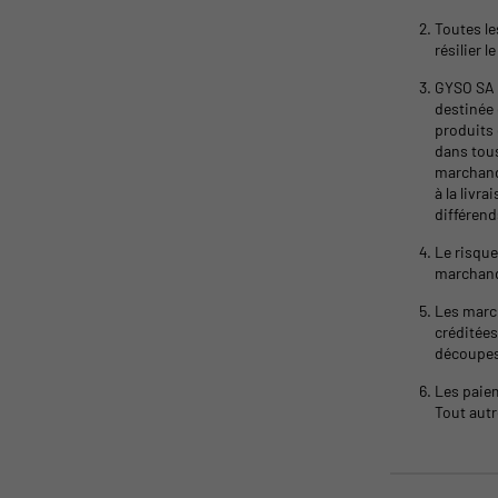
Toutes le
résilier 
GYSO SA g
destinée 
produits 
dans tous
marchand
à la livr
différend
Le risque
marchand
Les march
créditées
découpes
Les paiem
Tout aut