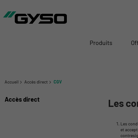
mer
Produits
Of
Accueil
Accès direct
CGV
Accès direct
Les co
Les condi
et accept
contresig