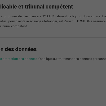
licable et tribunal compétent
ts juridiques du client envers GYSO SA relèvent de la juridiction suisse. 
uites, pour clients avec siège à l’étranger, est Zurich 1. GYSO SA a néanmoi
 tribunal compétent.
on des données
de protection des données
s'applique au traitement des données personne