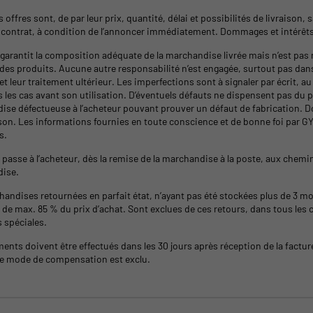
s offres sont, de par leur prix, quantité, délai et possibilités de livraison
le contrat, à condition de l’annoncer immédiatement. Dommages et intérêts
arantit la composition adéquate de la marchandise livrée mais n’est pas 
des produits. Aucune autre responsabilité n’est engagée, surtout pas dans
et leur traitement ultérieur. Les imperfections sont à signaler par écrit, a
 les cas avant son utilisation. D’éventuels défauts ne dispensent pas du p
ise défectueuse à l’acheteur pouvant prouver un défaut de fabrication.
aison. Les informations fournies en toute conscience et de bonne foi par 
s.
 passe à l’acheteur, dès la remise de la marchandise à la poste, aux chemi
ise.
andises retournées en parfait état, n’ayant pas été stockées plus de 3 m
 de max. 85 % du prix d’achat. Sont exclues de ces retours, dans tous le
 spéciales.
ents doivent être effectués dans les 30 jours après réception de la facture
re mode de compensation est exclu.