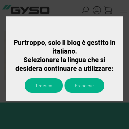
Purtroppo, solo il blog è gestito in
italiano.
Selezionare la lingua che si
desidera continuare a utilizzare:
Tedesco
Francese
Arn Carole
Bereichsleiterin Human
Resources
+41 43 255 55 22
carole.arn@gyso.ch