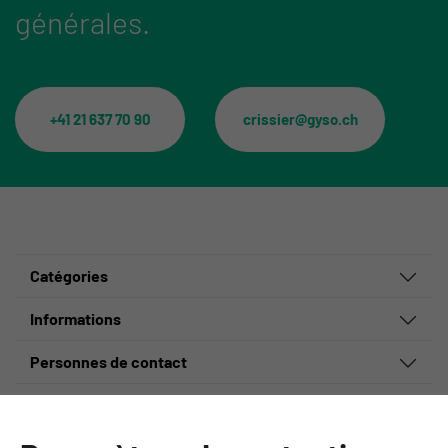
générales.
+41 21 637 70 90
crissier@gyso.ch
Catégories
Informations
Personnes de contact
GYSO SA
Succursale Crissier