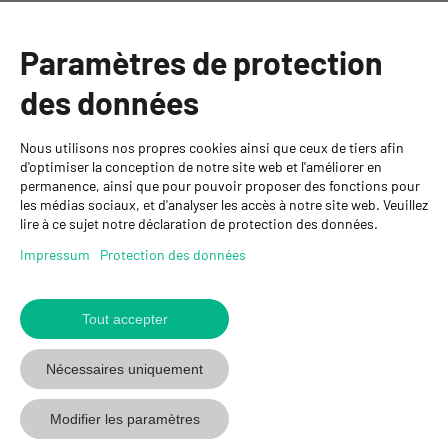
GYSO SA
Succursale Crissier
Paramètres de protection
Chemin de Closalet 20
1023 Crissier
des données
+41 21 637 70 90
crissier@gyso.ch
www.gyso.ch
Nous utilisons nos propres cookies ainsi que ceux de tiers afin
d'optimiser la conception de notre site web et l'améliorer en
permanence, ainsi que pour pouvoir proposer des fonctions pour
Retour
les médias sociaux, et d'analyser les accès à notre site web. Veuillez
au
suivez
suivez
suivez
lire à ce sujet notre déclaration de protection des données.
début
GYSO
GYSO
GYSO
Impressum
Protection des données
sur
sur
sur
Youtube
Youtube
Linkedin
Tout accepter
© 2026 GYSO SA
Code de
Protection des
Impressum
CGV
conduite
données
Nécessaires uniquement
Modifier les paramètres