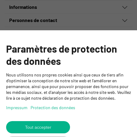
Informations
Personnes de contact
GYSO SA
Succursale Crissier
Paramètres de protection
Chemin de Closalet 20
1023 Crissier
des données
+41 21 637 70 90
crissier@gyso.ch
www.gyso.ch
Nous utilisons nos propres cookies ainsi que ceux de tiers afin
d'optimiser la conception de notre site web et l'améliorer en
permanence, ainsi que pour pouvoir proposer des fonctions pour
Retour
les médias sociaux, et d'analyser les accès à notre site web. Veuillez
au
suivez
suivez
suivez
lire à ce sujet notre déclaration de protection des données.
début
GYSO
GYSO
GYSO
Impressum
Protection des données
sur
sur
sur
Youtube
Youtube
Linkedin
Tout accepter
© 2026 GYSO SA
Code de
Protection des