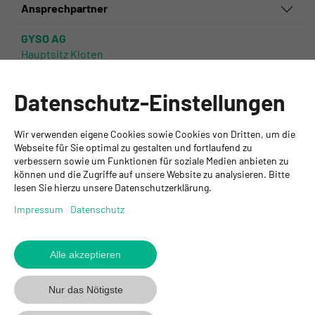
Ansprechpartner
GYSO AG
Hauptsitz Kloten
Steinackerstrasse 34
8302 Kloten
Datenschutz-Einstellungen
+ 41 43 255 55 55
info@gyso.ch
www.gyso.ch
Wir verwenden eigene Cookies sowie Cookies von Dritten, um die
Webseite für Sie optimal zu gestalten und fortlaufend zu
verbessern sowie um Funktionen für soziale Medien anbieten zu
Zurück
können und die Zugriffe auf unsere Website zu analysieren. Bitte
zum
GYSO
GYSO
Gyso
lesen Sie hierzu unsere Datenschutzerklärung.
Anfang
auf
auf
auf
Impressum
Datenschutz
Youtube
Youtube
Linkedin
folgen
folgen
folgen
Alle akzeptieren
© 2026 GYSO AG
Code Of
Datenschutz
Impressum
AGB
Conduct
Nur das Nötigste