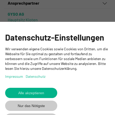
Ansprechpartner
GYSO AG
Hauptsitz Kloten
Steinackerstrasse 34
8302 Kloten
Datenschutz-Einstellungen
+ 41 43 255 55 55
info@gyso.ch
www.gyso.ch
Wir verwenden eigene Cookies sowie Cookies von Dritten, um die
Webseite für Sie optimal zu gestalten und fortlaufend zu
verbessern sowie um Funktionen für soziale Medien anbieten zu
Zurück
können und die Zugriffe auf unsere Website zu analysieren. Bitte
zum
GYSO
GYSO
Gyso
lesen Sie hierzu unsere Datenschutzerklärung.
Anfang
auf
auf
auf
Impressum
Datenschutz
Youtube
Youtube
Linkedin
folgen
folgen
folgen
Alle akzeptieren
© 2026 GYSO AG
Code Of
Datenschutz
Impressum
AGB
Conduct
Nur das Nötigste